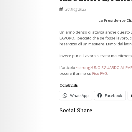
20 Mag 2023
La Presidente Clizia Zam
Un anno denso di attività anche questo 2
LAVORO…peccato che se fosse lavoro, co
l’esercizio
di
un mestiere. Etimo: dal latino
Invece pur di Lavoro si tratta ma etichet
L’articolo
<strong>UNO SGUARDO AL PASS
essere il primo su
Fiso FVG
.
Condividi:
WhatsApp
Facebook
Social Share