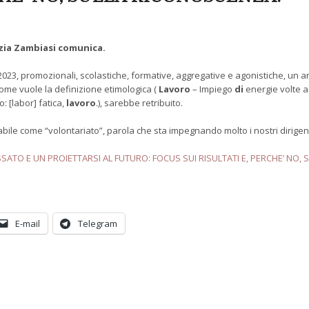
biasi comunica.
023, promozionali, scolastiche, formative, aggregative e agonistiche, un a
me vuole la definizione etimologica (
Lavoro
– Impiego
di
energie volte a
: [labor] fatica,
lavoro
.), sarebbe retribuito.
tabile come “volontariato”, parola che sta impegnando molto i nostri dirige
ATO E UN PROIETTARSI AL FUTURO: FOCUS SUI RISULTATI E, PERCHE’ NO,
E-mail
Telegram