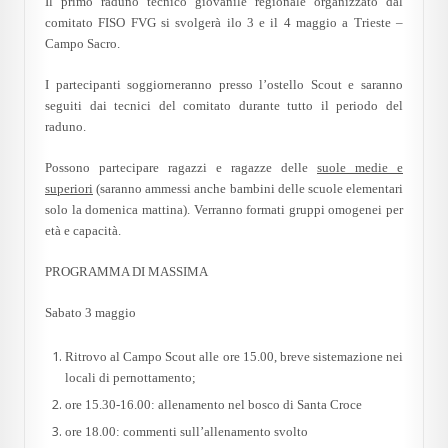
Il primo raduno tecnico giovanile regionale organizzato dal
comitato FISO FVG si svolgerà ilo 3 e il 4 maggio a Trieste –
Campo Sacro.
I partecipanti soggiorneranno presso l’ostello Scout e saranno
seguiti dai tecnici del comitato durante tutto il periodo del
raduno.
Possono partecipare ragazzi e ragazze delle
suole medie e
superiori
(saranno ammessi anche bambini delle scuole elementari
solo la domenica mattina). Verranno formati gruppi omogenei per
età e capacità.
PROGRAMMA DI MASSIMA
Sabato 3 maggio
Ritrovo al Campo Scout alle ore 15.00, breve sistemazione nei
locali di pernottamento;
ore 15.30-16.00: allenamento nel bosco di Santa Croce
ore 18.00: commenti sull’allenamento svolto