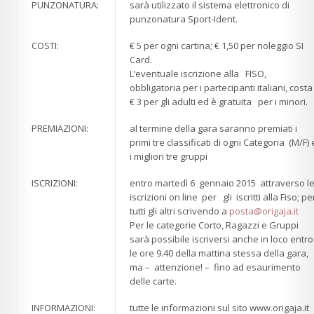
PUNZONATURA:
sarà utilizzato il sistema elettronico di
punzonatura Sport-Ident.
COSTI:
€ 5 per ogni cartina; € 1,50 per noleggio SI
Card.
L’eventuale iscrizione alla FISO,
obbligatoria per i partecipanti italiani, costa
€ 3 per gli adulti ed è gratuita per i minori.
PREMIAZIONI:
al termine della gara saranno premiati i
primi tre classificati di ogni Categoria (M/F) 
i migliori tre gruppi
ISCRIZIONI:
entro martedì 6 gennaio 2015 attraverso l
iscrizioni on line per gli iscritti alla Fiso; pe
tutti gli altri scrivendo a
posta@origaja.it
Per le categorie Corto, Ragazzi e Gruppi
sarà possibile iscriversi
anche
in loco entro
le ore 9.40 della mattina stessa della gara,
ma – attenzione! – fino ad esaurimento
delle carte.
INFORMAZIONI:
tutte le informazioni sul sito www.origaja.it