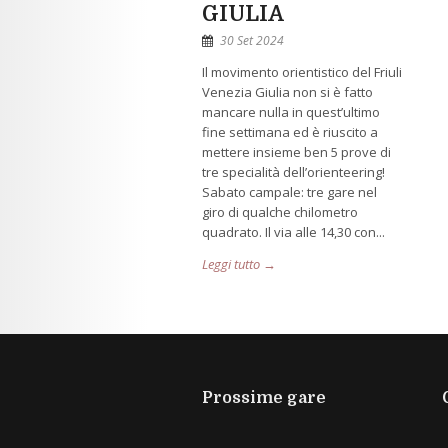
GIULIA
30 Set 2024
Il movimento orientistico del Friuli
Venezia Giulia non si è fatto
mancare nulla in quest’ultimo
fine settimana ed è riuscito a
mettere insieme ben 5 prove di
tre specialità dell’orienteering!
Sabato campale: tre gare nel
giro di qualche chilometro
quadrato. Il via alle 14,30 con...
Leggi tutto →
Prossime gare