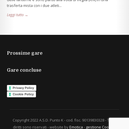
trasferta mista con i due atleti...
Leggi tutto →
Prossime gare
Gare concluse
Privacy Policy
Cookie Policy
Copyright 2022 A.S.D. Punto K - cod. fisc. 90139830328 - Tutti i
diritti sono riservati - website by
Emotica
-
gestione Cookies