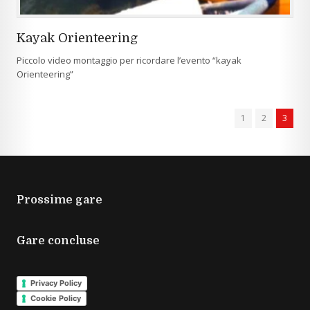
Kayak Orienteering
Piccolo video montaggio per ricordare l’evento “kayak
Orienteering”
1
2
3
Prossime gare
Gare concluse
Privacy Policy
Cookie Policy